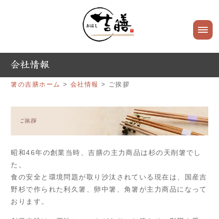
箸の吉膳ホーム
>
会社情報
> ご挨拶
昭和46年の創業当時、吉膳の主力商品は杉の天削箸でし
た。
食の安全と環境問題が取り沙汰されている現在は、国産吉
野杉で作られた利久箸、卵中箸、角箸が主力商品になって
おります。