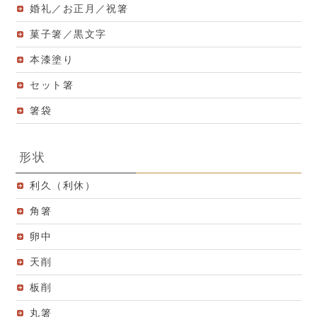
婚礼／お正月／祝箸
菓子箸／黒文字
本漆塗り
セット箸
箸袋
形状
利久（利休）
角箸
卵中
天削
板削
丸箸