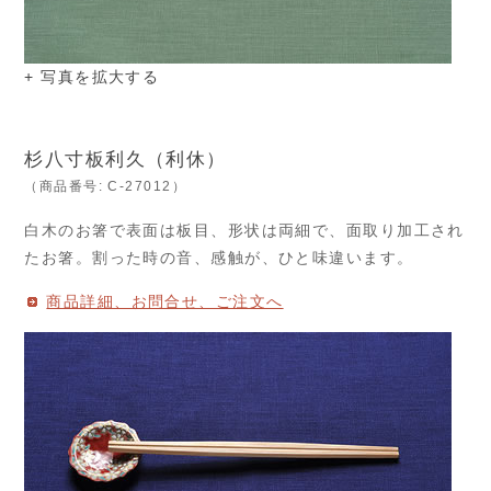
+ 写真を拡大する
杉八寸板利久（利休）
（商品番号: C-27012）
白木のお箸で表面は板目、形状は両細で、面取り加工され
たお箸。割った時の音、感触が、ひと味違います。
商品詳細、お問合せ、ご注文へ