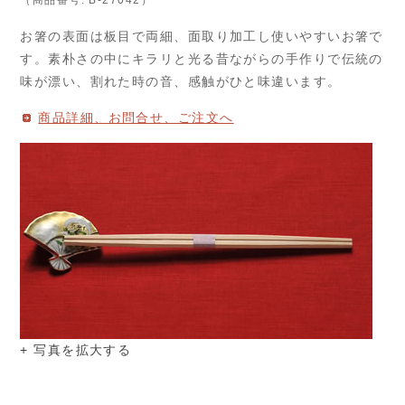
（商品番号: B-27042）
お箸の表面は板目で両細、面取り加工し使いやすいお箸で
す。素朴さの中にキラリと光る昔ながらの手作りで伝統の
味が漂い、割れた時の音、感触がひと味違います。
商品詳細、お問合せ、ご注文へ
+ 写真を拡大する