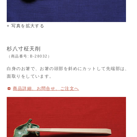
+ 写真を拡大する
杉八寸柾天削
（商品番号: B-28032）
白身のお箸で、お箸の頭部を斜めにカットして先端部は、
面取りをしています。
商品詳細、お問合せ、ご注文へ