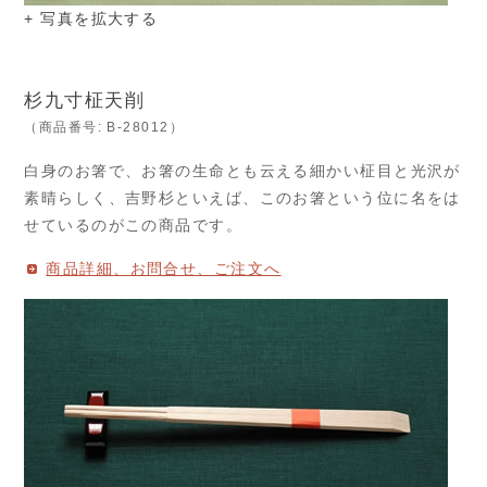
+ 写真を拡大する
杉九寸柾天削
（商品番号: B-28012）
白身のお箸で、お箸の生命とも云える細かい柾目と光沢が
素晴らしく、吉野杉といえば、このお箸という位に名をは
せているのがこの商品です。
商品詳細、お問合せ、ご注文へ