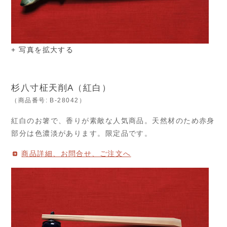
+ 写真を拡大する
杉八寸柾天削A（紅白）
（商品番号: B-28042）
紅白のお箸で、香りが素敵な人気商品。天然材のため赤身
部分は色濃淡があります。限定品です。
商品詳細、お問合せ、ご注文へ