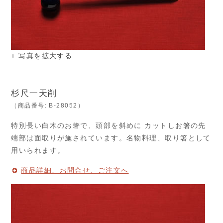
+ 写真を拡大する
杉尺一天削
（商品番号: B-28052）
特別長い白木のお箸で、頭部を斜めに カットしお箸の先
端部は面取りが施されています。名物料理、取り箸として
用いられます。
商品詳細、お問合せ、ご注文へ