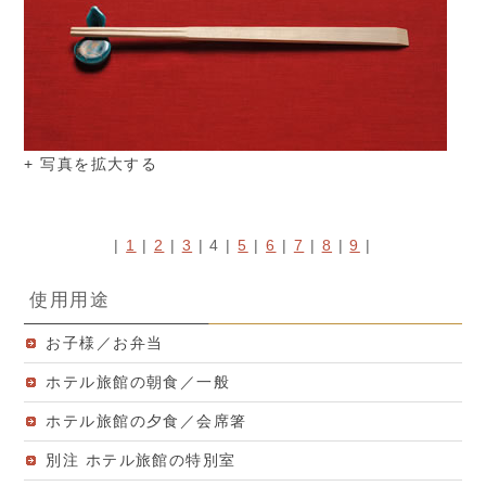
+ 写真を拡大する
|
1
|
2
|
3
|
4
|
5
|
6
|
7
|
8
|
9
|
使用用途
お子様／お弁当
ホテル旅館の朝食／一般
ホテル旅館の夕食／会席箸
別注 ホテル旅館の特別室