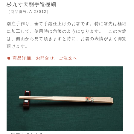
杉九寸天削手造極細
（商品番号: A-28012）
別注手作り、全て手鉋仕上げのお箸です。特に箸先は極細
に加工して、使用時は角箸のようになります。 このお箸
は、側面から見て頂きますと特に、お箸の表情がよく御覧
頂けます。
商品詳細、お問合せ、ご注文へ