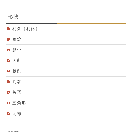
形状
利久（利休）
角箸
卵中
天削
板削
丸箸
矢形
五角形
元禄