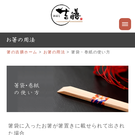
箸の吉膳ホーム
>
お箸の用法
> 箸袋・巻紙の使い方
箸袋に入ったお箸が箸置きに載せられて出され
た場合